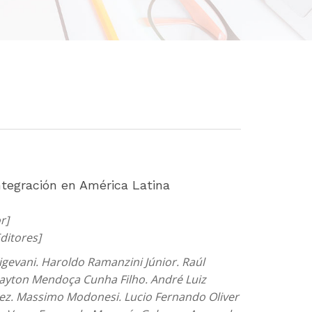
ntegración en América Latina
r]
Editores]
igevani. Haroldo Ramanzini Júnior. Raúl
Clayton Mendoça Cunha Filho. André Luiz
uez. Massimo Modonesi. Lucio Fernando Oliver