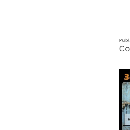
Publ
Co