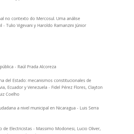
nal no contexto do Mercosul. Uma análise
l - Tulio Vigevani y Haroldo Ramanzini Júnior
pública - Raúl Prada Alcoreza
rma del Estado: mecanismos constitucionales de
via, Ecuador y Venezuela - Fidel Pérez Flores, Clayton
uiz Coelho
ciudadana a nivel municipal en Nicaragua - Luis Serra
o de Electricistas - Massimo Modonesi, Lucio Oliver,