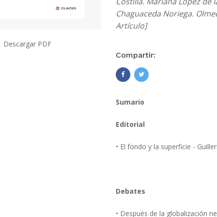
Costilla. Mariana López de
Chaguaceda Noriega. Olmed
Artículo]
Descargar PDF
Compartir:
Sumario
Editorial
• El fondo y la superficie - Guil
Debates
• Después de la globalización n