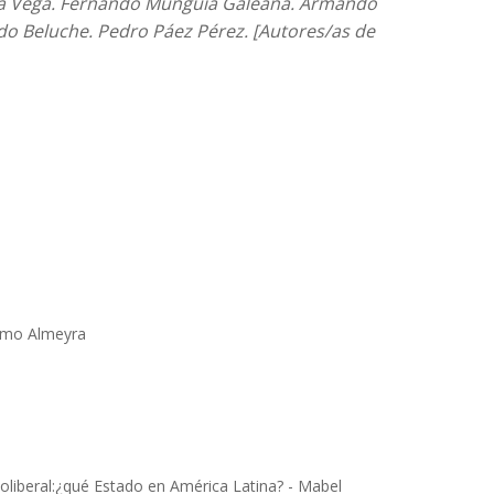
 la Vega. Fernando Munguía Galeana. Armando
o Beluche. Pedro Páez Pérez. [Autores/as de
lermo Almeyra
eoliberal:¿qué Estado en América Latina? - Mabel