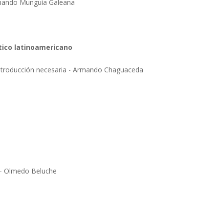
rnando Munguía Galeana
tico latinoamericano
 introducción necesaria - Armando Chaguaceda
e - Olmedo Beluche