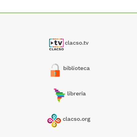
clacso.tv
biblioteca
librería
clacso.org