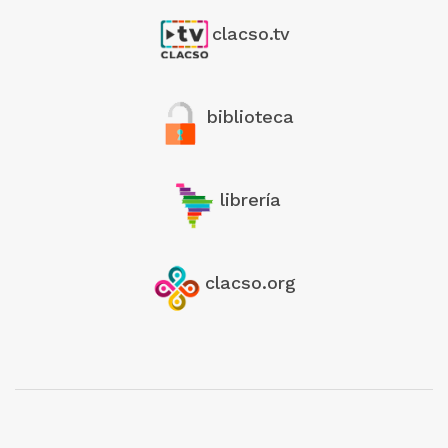
clacso.tv
biblioteca
librería
clacso.org