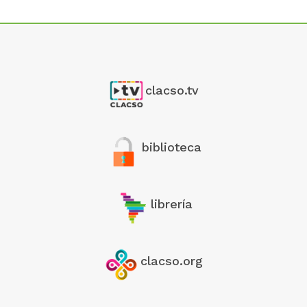
clacso.tv
biblioteca
librería
clacso.org