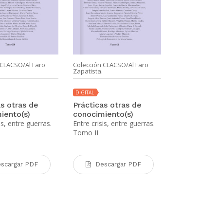
 CLACSO/Al Faro
Colección CLACSO/Al Faro
Colección CLA
Zapatista.
Zapatista.
DIGITAL
DIGITAL
as otras de
Prácticas otras de
Prácticas o
iento(s)
conocimiento(s)
conocimien
is, entre guerras.
Entre crisis, entre guerras.
Entre crisis, 
Tomo II
Tomo I
scargar PDF
Descargar PDF
Desca