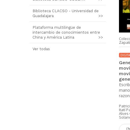
Biblioteca CLACSO - Universidad de
Guadalajara
>>
Plataforma multilingüe de
intercambio de conocimientos entre
China y América Latina
>>
lección CLACSO/Al Faro
Colección CLACSO/Al Faro
Colec
patista.
Zapatista.
Zapati
Ver todas
IGITAL
DIGITAL
DIGITA
ecciones a las
¡Que bailen los
Gene
eministas de las
corazones!
movi
ujeres zapatistas
movi
John Holloway [Autor]
gene
rcedes Olivera
Escri
stamante [Autora]
manos
Descargar PDF
razon
Descargar PDF
Patric
Itatí 
Alves 
Solan