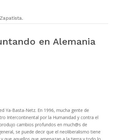
Zapatista.
untando en Alemania
Red Ya-Basta-Netz. En 1996, mucha gente de
tro Intercontinental por la Humanidad y contra el
o produjo cambios profundos en much@s de
eneral, se puede decir que el neoliberalismo tiene
y que aquellos que amenazan a la tierra y todo lo