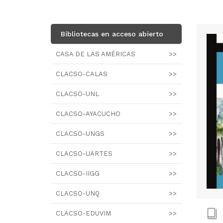
Bibliotecas en acceso abierto
CASA DE LAS AMÉRICAS
>>
CLACSO-CALAS
>>
CLACSO-UNL
>>
CLACSO-AYACUCHO
>>
CLACSO-UNGS
>>
CLACSO-UARTES
>>
CLACSO-IIGG
>>
CLACSO-UNQ
>>
CLACSO-EDUVIM
>>