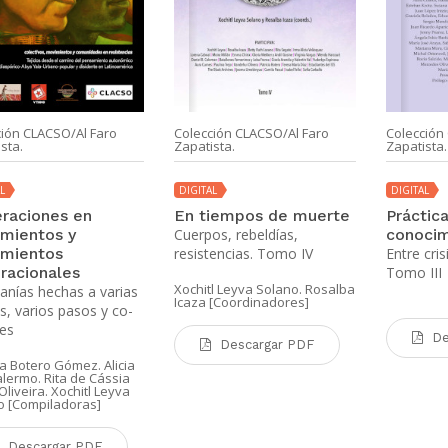
ción CLACSO/Al Faro
Colección CLACSO/Al Faro
Colección
sta.
Zapatista.
Zapatista.
L
DIGITAL
DIGITAL
raciones en
En tiempos de muerte
Práctic
mientos y
Cuerpos, rebeldías,
conocim
mientos
resistencias. Tomo IV
Entre cris
racionales
Tomo III
Xochitl Leyva Solano. Rosalba
banías hechas a varias
Icaza [Coordinadores]
, varios pasos y co-
es
De
Descargar PDF
ia Botero Gómez. Alicia
Palermo. Rita de Cássia
Oliveira. Xochitl Leyva
o [Compiladoras]
Descargar PDF