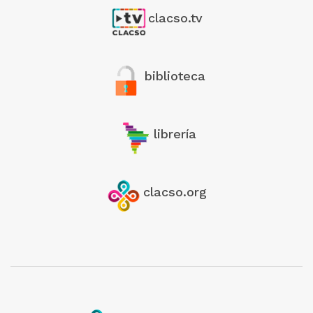
clacso.tv
biblioteca
librería
clacso.org