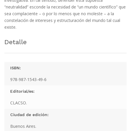
investigativa. En tal sentido, defender esta supuesta
“neutralidad” esconde la necesidad de “un mundo científico” que
sea complaciente – o por lo menos que no moleste – a la
constelación de intereses y estructuración del mundo tal cual
existe.
Detalle
ISBN:
978-987-1543-49-6
Editorial/es:
CLACSO.
Ciudad de edición:
Buenos Aires.