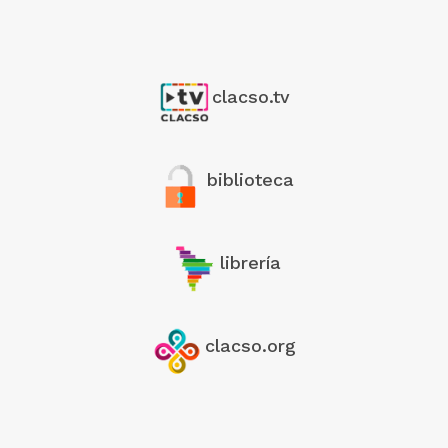
clacso.tv
biblioteca
librería
clacso.org