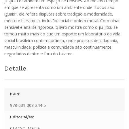
jiu-jitsu é também um espaço de tensões. Ao mesmo tempo
em que se apresenta como um ambiente onde "todos são
iguais", ele reflete disputas sobre tradição e modernidade,
mérito e hierarquia, inclusão social e ordem moral. Com olhar
sensível e análise rigorosa, o livro mostra como o jiu-jitsu se
tornou muito mais do que um esporte: um laboratório da vida
social brasileira contemporânea, onde projetos de cidadania,
masculinidade, política e comunidade são continuamente
negociados dentro e fora do tatame.
Detalle
ISBN:
978-631-308-244-5
Editorial/es:
CLACSO. Mecila.