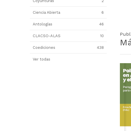
Coyunturas
2
Ciencia Abierta
6
Antologías
46
Publ
CLACSO-ALAS
10
Má
Coediciones
438
Ver todas