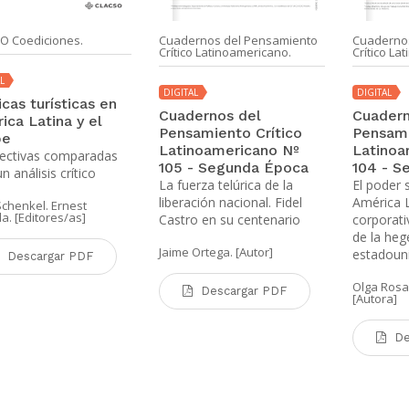
O Coediciones.
Cuadernos del Pensamiento
Cuaderno
Crítico Latinoamericano.
Crítico La
L
DIGITAL
DIGITAL
icas turísticas en
Cuadernos del
Cuadern
ica Latina y el
Pensamiento Crítico
Pensami
be
Latinoamericano Nº
Latinoa
ectivas comparadas
105 - Segunda Época
104 - S
n análisis crítico
La fuerza telúrica de la
El poder 
liberación nacional. Fidel
América L
Schenkel. Ernest
. [Editores/as]
Castro en su centenario
corporati
de la he
Jaime Ortega. [Autor]
estadoun
Descargar PDF
Olga Rosa
Descargar PDF
[Autora]
De