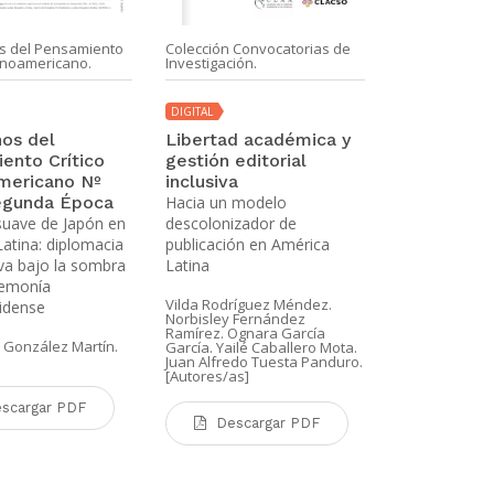
s del Pensamiento
Colección Convocatorias de
CLACSO Coedi
tinoamericano.
Investigación.
DIGITAL
DIGITAL
Condicione
os del
Libertad académica y
posibilidad
ento Crítico
gestión editorial
escucha en
mericano Nº
inclusiva
educativos
egunda Época
Hacia un modelo
suave de Japón en
descolonizador de
Ruth Milena P
[Editora]
atina: diplomacia
publicación en América
va bajo la sombra
Latina
gemonía
Desca
Vilda Rodríguez Méndez.
idense
Norbisley Fernández
Ramírez. Ognara García
 González Martín.
García. Yailé Caballero Mota.
Juan Alfredo Tuesta Panduro.
[Autores/as]
scargar PDF
Descargar PDF