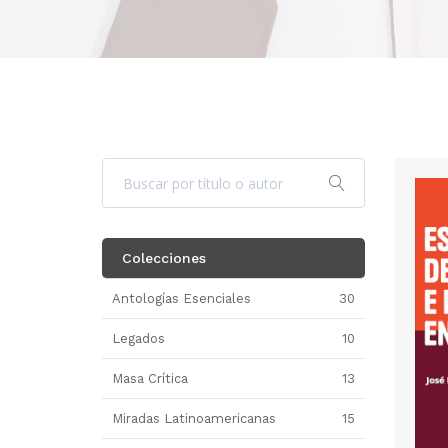
Colecciones
Antologías Esenciales
30
Legados
10
Masa Crítica
13
Miradas Latinoamericanas
15