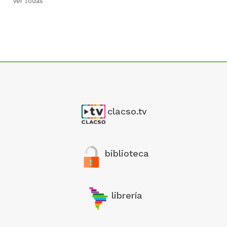
Ver todas
clacso.tv
biblioteca
librería