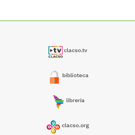
clacso.tv
biblioteca
librería
clacso.org