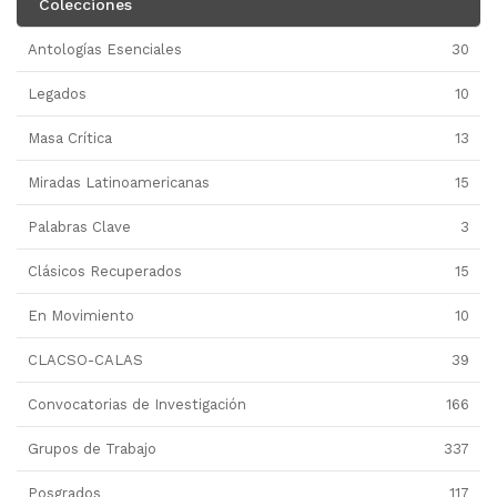
Colecciones
Antologías Esenciales
30
Legados
10
Masa Crítica
13
Miradas Latinoamericanas
15
Palabras Clave
3
Clásicos Recuperados
15
En Movimiento
10
CLACSO-CALAS
39
Convocatorias de Investigación
166
Grupos de Trabajo
337
Posgrados
117