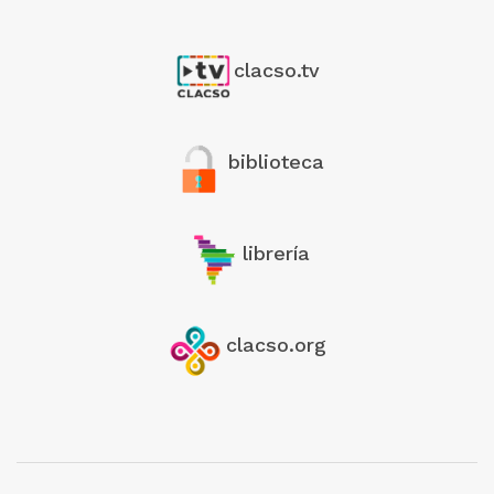
clacso.tv
biblioteca
librería
clacso.org