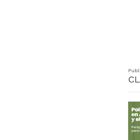
Publ
CL