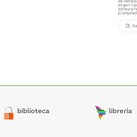
de Almeid
Virgen Các
Ventura F
[Compilad
De
biblioteca
librería