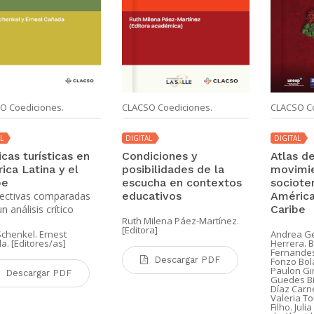
O Coediciones.
CLACSO Coediciones.
CLACSO Co
L
DIGITAL
DIGITAL
icas turísticas en
Condiciones y
Atlas de
ica Latina y el
posibilidades de la
movimi
be
escucha en contextos
socioter
ectivas comparadas
educativos
América
n análisis crítico
Caribe
Ruth Milena Páez-Martínez.
[Editora]
Schenkel. Ernest
Andrea G
. [Editores/as]
Herrera. 
Fernandes
Descargar PDF
Fonzo Bol
Paulon Gir
Descargar PDF
Guedes Bic
Díaz Carn
Valeria To
Filho. Juli