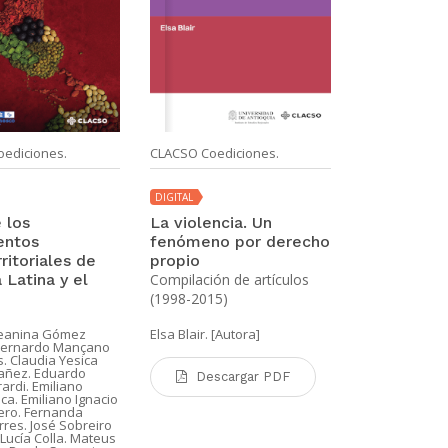
ediciones.
CLACSO Coediciones.
CLACSO Coedi
DIGITAL
DIGITAL
 los
La violencia. Un
La (Re)Con
entos
fenómeno por derecho
lo social 
ritoriales de
propio
de pandemi
 Latina y el
Compilación de artículos
críticos de
(1998-2015)
ciencias so
latinoamer
eanina Gómez
Elsa Blair. [Autora]
caribeñas
Bernardo Mançano
Tomo V. Cue
. Claudia Yesica
añez. Eduardo
emociones, d
Descargar PDF
ardi. Emiliano
religiones, p
a. Emiliano Ignacio
ero. Fernanda
cultural, la o
rres. José Sobreiro
a Lucía Colla. Mateus
Angélica Cuél