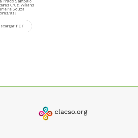
a Prado Sampaio.
Martha Nélida 
eres Cruz. Wilians
Nayar López C
erreira Souza.
Danghelly Gi
ores/as]
Reyes. Christ
Ascensio Mart
Franco Pimente
scargar PDF
Desca
clacso.org