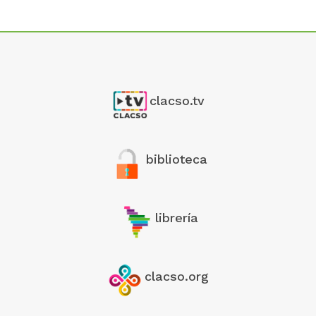
clacso.tv
biblioteca
librería
clacso.org