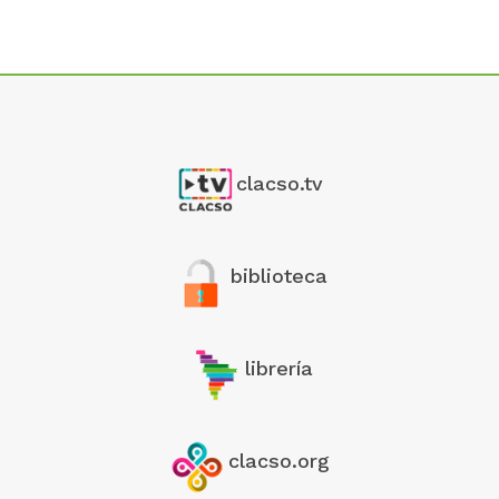
clacso.tv
biblioteca
librería
clacso.org