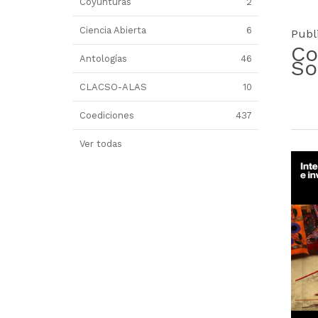
Coyunturas
2
Ciencia Abierta
6
Publ
Co
Antologías
46
So
CLACSO-ALAS
10
Coediciones
437
Ver todas