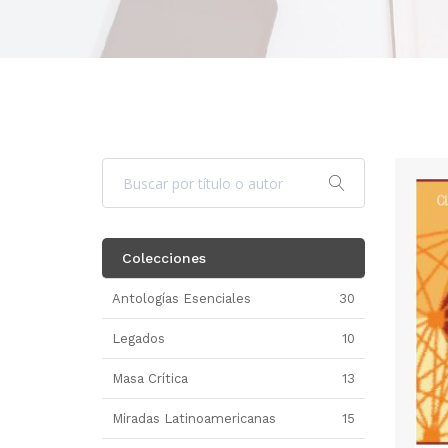
Colecciones
Antologías Esenciales
30
Legados
10
Masa Crítica
13
Miradas Latinoamericanas
15