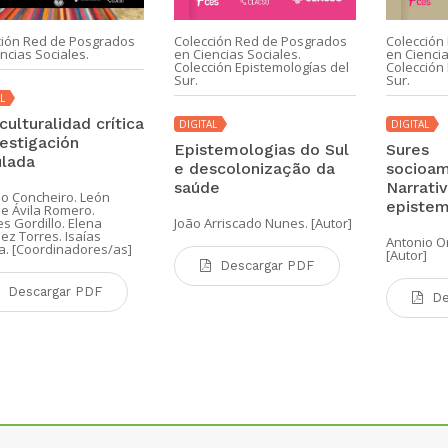
ción Red de Posgrados
Colección Red de Posgrados
Colección
ncias Sociales.
en Ciencias Sociales.
en Ciencia
Colección Epistemologías del
Colección 
Sur.
Sur.
L
culturalidad crítica
DIGITAL
DIGITAL
vestigación
Epistemologias do Sul
Sures
ulada
e descolonização da
socioam
saúde
Narrati
no Concheiro. León
epistem
e Ávila Romero.
s Gordillo. Elena
João Arriscado Nunes. [Autor]
ez Torres. Isaías
Antonio O
a. [Coordinadores/as]
[Autor]
Descargar PDF
Descargar PDF
De