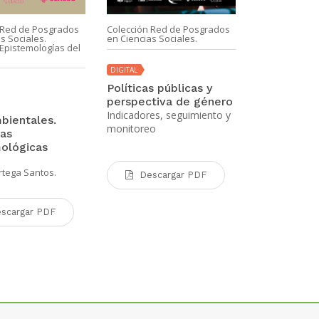
 Red de Posgrados
Colección Red de Posgrados
Colección Red
s Sociales.
en Ciencias Sociales.
en Ciencias So
Epistemologías del
Colección Epi
Sur.
DIGITAL
Políticas públicas y
DIGITAL | IMPR
perspectiva de género
Descoloniz
Indicadores, seguimiento y
bientales.
espacio en
monitoreo
vas
y Occident
ológicas
Estéticas fem
situadas en e
rtega Santos.
Descargar PDF
Karina Bidasec
scargar PDF
Desca