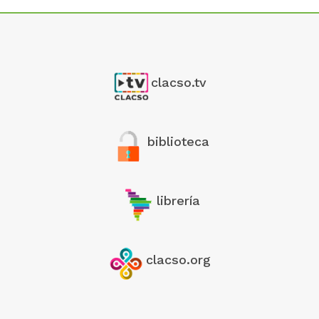
clacso.tv
biblioteca
librería
clacso.org