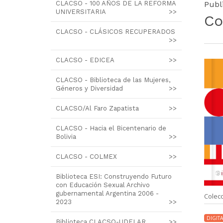
CLACSO - 100 AÑOS DE LA REFORMA
Publ
UNIVERSITARIA
>>
Co
CLACSO - CLÁSICOS RECUPERADOS
>>
CLACSO - EDICEA
>>
CLACSO - Biblioteca de las Mujeres,
Géneros y Diversidad
>>
CLACSO/Al Faro Zapatista
>>
CLACSO - Hacia el Bicentenario de
Bolivia
>>
CLACSO - COLMEX
>>
Biblioteca ESI: Construyendo Futuro
con Educación Sexual Archivo
gubernamental Argentina 2006 -
lección CLACSO-IIGG.
Colección CLACSO-IIGG.
Colec
2023
>>
IGITAL
DIGITAL
DIGITA
Biblioteca CLACSO-UDELAR
>>