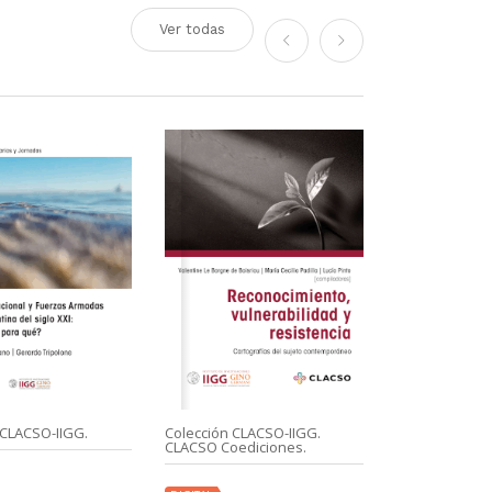
Ver todas
 CLACSO-IIGG.
Colección CLACSO-IIGG.
Colección CLA
CLACSO Coediciones.
DIGITAL