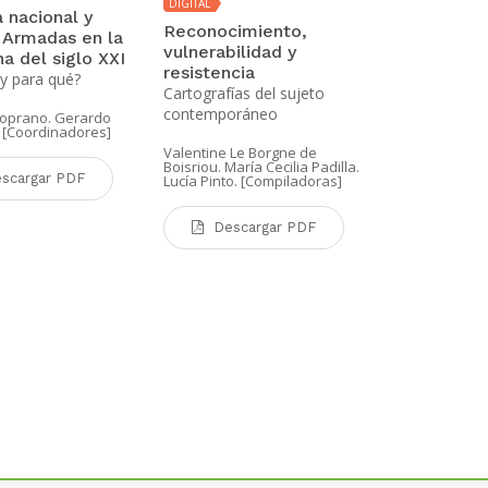
DIGITAL
 nacional y
Estudios C
Reconocimiento,
 Armadas en la
América La
vulnerabilidad y
a del siglo XXI
60 años de i
resistencia
y para qué?
coreana en A
Cartografías del sujeto
América Lati
contemporáneo
oprano. Gerardo
. [Coordinadores]
Carolina Mera
Valentine Le Borgne de
Boisriou. María Cecilia Padilla.
scargar PDF
Lucía Pinto. [Compiladoras]
Desca
Descargar PDF