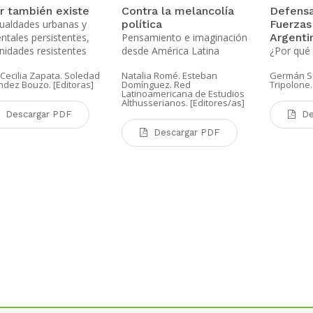
ur también existe
Contra la melancolía
Defensa
ualdades urbanas y
política
Fuerzas
ntales persistentes,
Pensamiento e imaginación
Argentin
idades resistentes
desde América Latina
¿Por qué 
Cecilia Zapata. Soledad
Natalia Romé. Esteban
Germán S
dez Bouzo. [Editoras]
Domínguez. Red
Tripolone
Latinoamericana de Estudios
Althusserianos. [Editores/as]
Descargar PDF
De
Descargar PDF