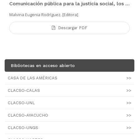
Comunicación pública para la justicia social, los derechos humanos y el desarrollo territorial en la era digital
Malvina Eugenia Rodríguez. [Editora]
Descargar PDF
Bibliotecas en acceso abierto
CASA DE LAS AMÉRICAS
>>
CLACSO-CALAS
>>
CLACSO-UNL
>>
CLACSO-AYACUCHO
>>
CLACSO-UNGS
>>