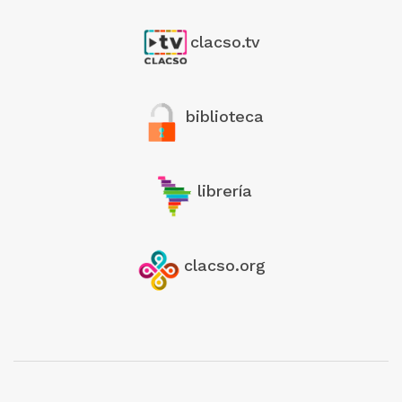
clacso.tv
biblioteca
librería
clacso.org