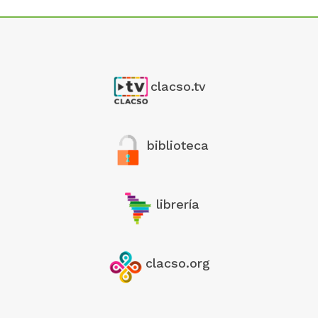
clacso.tv
biblioteca
librería
clacso.org