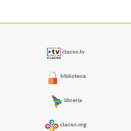
clacso.tv
biblioteca
librería
clacso.org