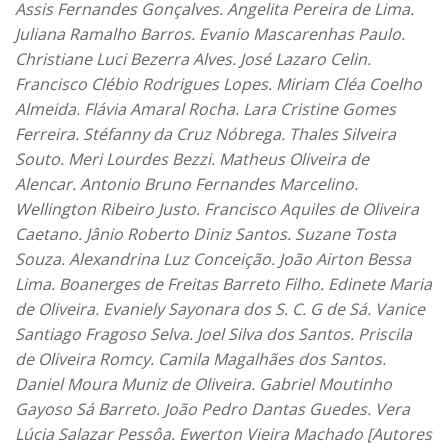
Assis Fernandes Gonçalves. Angelita Pereira de Lima.
Juliana Ramalho Barros. Evanio Mascarenhas Paulo.
Christiane Luci Bezerra Alves. José Lazaro Celin.
Francisco Clébio Rodrigues Lopes. Miriam Cléa Coelho
Almeida. Flávia Amaral Rocha. Lara Cristine Gomes
Ferreira. Stéfanny da Cruz Nóbrega. Thales Silveira
Souto. Meri Lourdes Bezzi. Matheus Oliveira de
Alencar. Antonio Bruno Fernandes Marcelino.
Wellington Ribeiro Justo. Francisco Aquiles de Oliveira
Caetano. Jânio Roberto Diniz Santos. Suzane Tosta
Souza. Alexandrina Luz Conceição. João Airton Bessa
Lima. Boanerges de Freitas Barreto Filho. Edinete Maria
de Oliveira. Evaniely Sayonara dos S. C. G de Sá. Vanice
Santiago Fragoso Selva. Joel Silva dos Santos. Priscila
de Oliveira Romcy. Camila Magalhães dos Santos.
Daniel Moura Muniz de Oliveira. Gabriel Moutinho
Gayoso Sá Barreto. João Pedro Dantas Guedes. Vera
Lúcia Salazar Pessôa. Ewerton Vieira Machado [Autores